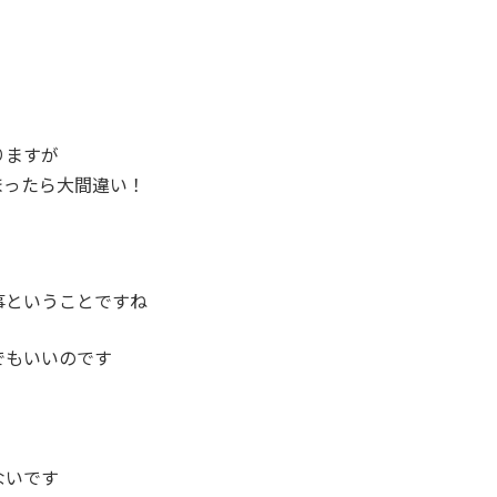
、
りますが
まったら大間違い！
事ということですね
でもいいのです
ないです