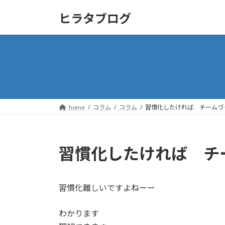
コ
ナ
ヒラタブログ
ン
ビ
テ
ゲ
ン
ー
ツ
シ
へ
ョ
ス
ン
キ
に
ッ
移
home
コラム
コラム
習慣化したければ チームづ
プ
動
習慣化したければ チ
習慣化難しいですよねーー
わかります