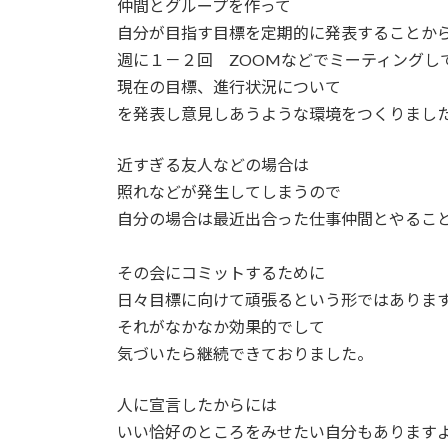
仲間とグループを作って
自分が目指す目標を定期的に発表することか
週に１－２回 ZOOMなどでミーティングし
現在の目標、進行状況について
を発表し意見しあうような環境をつくりまし
近すぎる友人などの場合は
照れなどが発生してしまうので
自分の場合は最近出合った仕事仲間とやるこ
その会にコミットするために
日々目標に向けて頑張るという形ではありま
それがなかなか効果的でして
気づいたら継続できておりました。
人に宣言したからには
いい恰好のところをみせたい自分もあります