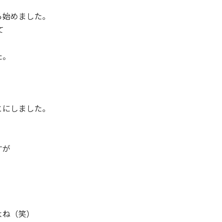
ら始めました。
て
た。
とにしました。
すが
よね（笑）