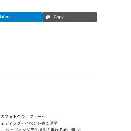
Hatena
Copy
スのフォトグラァファーへ
ウェディング・イベント等で活動
ト、ウェディング等と撮影内容は多岐に渡る）