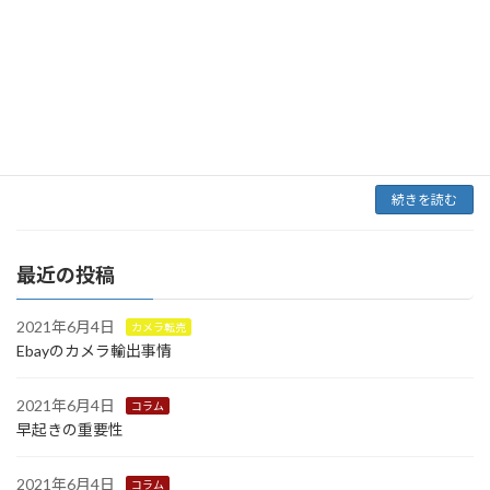
習慣化したければ チームづくりから
習慣化難しいですよねーー わかります理解できます 僕も何度習慣化で挫折し
たことか。。ダイエット、早起き、勉強、筋トレ、情報発信の継続などなど
３日坊主どころか１日でやめたこと何度あるか。。 今では、すべて継続中で
ございま […]
続きを読む
最近の投稿
2021年6月4日
カメラ転売
Ebayのカメラ輸出事情
2021年6月4日
コラム
早起きの重要性
2021年6月4日
コラム